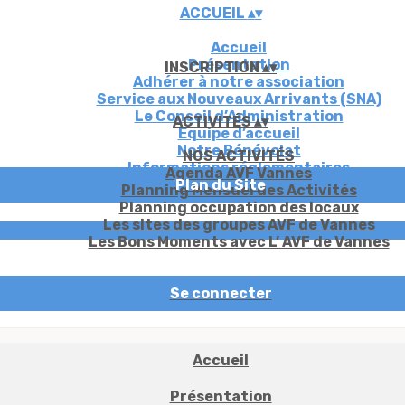
ACCUEIL
▴
▾
Accueil
Présentation
INSCRIPTION
▴
▾
Adhérer à notre association
Service aux Nouveaux Arrivants (SNA)
Le Conseil d’Administration
ACTIVITÉS
▴
▾
Equipe d’accueil
Notre Bénévolat
NOS ACTIVITÉS
Informations réglementaires
Agenda AVF Vannes
Plan du Site
PARTENAIRES
Planning Mensuel des Activités
Planning occupation des locaux
Les sites des groupes AVF de Vannes
Les Bons Moments avec L’ AVF de Vannes
Se connecter
Accueil
Présentation