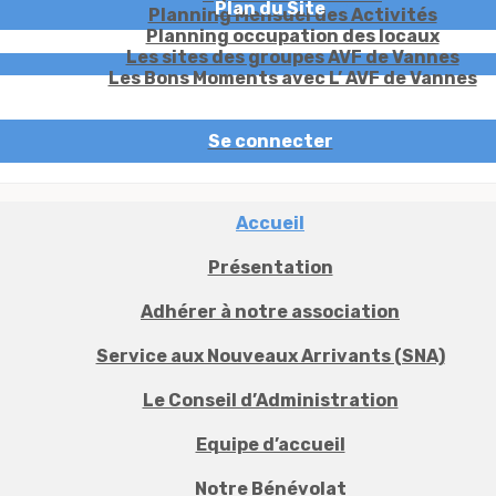
Plan du Site
PARTENAIRES
Planning Mensuel des Activités
Planning occupation des locaux
Les sites des groupes AVF de Vannes
Les Bons Moments avec L’ AVF de Vannes
Se connecter
Accueil
Présentation
Adhérer à notre association
Service aux Nouveaux Arrivants (SNA)
Le Conseil d’Administration
Equipe d’accueil
Notre Bénévolat