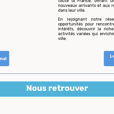
toute la France, offrant 
nouveaux arrivants et aux r
dans leur ville.
En rejoignant notre rés
opportunités pour rencont
intérêts, découvrir la rich
activités variées qui enrich
ville.
L
nal
Nous retrouver