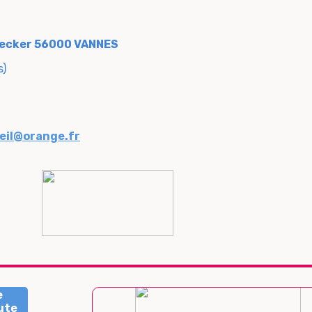
Decker 56000 VANNES
s)
eil@orange.fr
e
ute