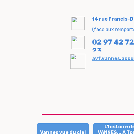
14 rue Francis-
(face aux rempart
02 97 42 72
23
avf.vannes.accu
L'histoire d
Vannes vue du ciel
VANNES... A To