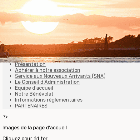
Exporter les lignes sélectionnées
Exporter toutes les colonnes
Exporter uniquement les colonnes affichées
Menu
<
>
Accueil
Présentation
Adhérer à notre association
Service aux Nouveaux Arrivants (SNA)
Le Conseil d’Administration
Equipe d’accueil
Notre Bénévolat
Informations réglementaires
PARTENAIRES
?>
Images de la page d'accueil
Cliquez pour éditer