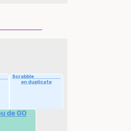
le
Scrabble
en duplicate
u de GO