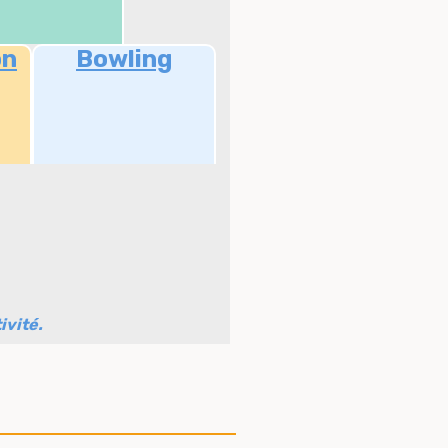
on
Bowling
ivité.