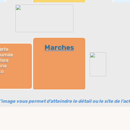
Marches
erte
ournée
lore
ine
to
u l’image vous permet d’atteindre le détail ou le site de l’act