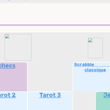
Scrabb
checs
classique
arot 2
Tarot 3
Je